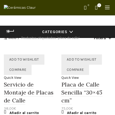
0
0
CATEGORIES
Filters
Inicio
Productos etiquetados “placa de calle”
ADD TO WISHLIST
ADD TO WISHLIST
COMPARE
COMPARE
Quick View
Quick View
Servicio de
Placa de Calle
Montaje de Placas
Sencilla “30×45
de Calle
cm”
38,00
€
75,00
€
Añadir al carrito
Añadir al carrito