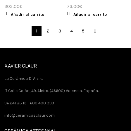
303,00
€
73,00
€
Añadir al carrito
Añadir al carrito
1
2
3
4
5
XAVIER CLAUR
La Cerámica D´Alzira
Calle Colón, 49. Alcira. (46600) Valencia. España.
96 241 83 13 -
600 400 399
info@ceramicasclaur.com
CERÁMICA ARTESANAL