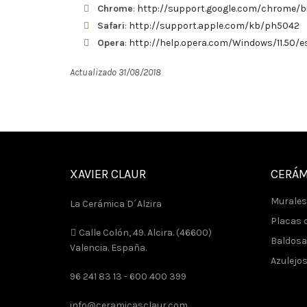
Chrome
:
http://support.google.com/chrome/
Safari
:
http://support.apple.com/kb/ph5042
Opera
:
http://help.opera.com/Windows/11.50/e
Actualizado 31/08/2018
XAVIER CLAUR
CERÁM
Murales
La Cerámica D´Alzira
Placas d
Calle Colón, 49. Alcira. (46600)
Baldosa
Valencia. España.
Azulejo
96 241 83 13 -
600 400 399
info@ceramicasclaur.com