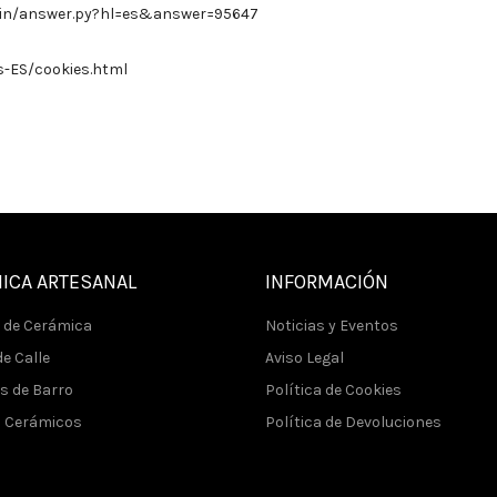
bin/answer.py?hl=es&answer=95647
s-ES/cookies.html
ICA ARTESANAL
INFORMACIÓN
 de Cerámica
Noticias y Eventos
e Calle
Aviso Legal
s de Barro
Política de Cookies
s Cerámicos
Política de Devoluciones