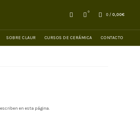
0
0
/
0,00
€
SOBRE CLAUR
CURSOS DE CERÁMICA
CONTACTO
describen en esta página.