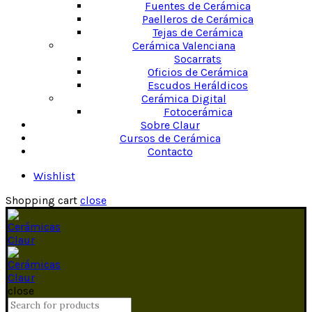
Fuentes de Cerámica
Paelleros de Cerámica
Tejas de Cerámica
Cerámica Valenciana
Socarrats
Oficios de Cerámica
Escudos Heráldicos
Cerámica Digital
Fotocerámica
Sobre Claur
Cursos de Cerámica
Contacto
Wishlist
Shopping cart
close
close
Search for: