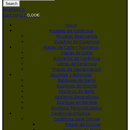
Search
Wishlist
0
Cart (
o
)
0
/
0,00
€
Inicio
Murales de Cerámica
Murales Realizados
Cuadros de Cerámica
Placas de Calle y Números
Placas de Calle
Números de Cerámica
Letras de Cerámica
Placas de Inauguración
Azulejos y Baldosas
Baldosas de Barro
Azulejos de Cocina
Azulejos de Baño
Azulejos Decorativos
Azulejos en Relieve
Azulejos Personalizados
Cerámica Artística
Cerámica para Cocina
Piezas de Cocina
Cazuelas de Barro