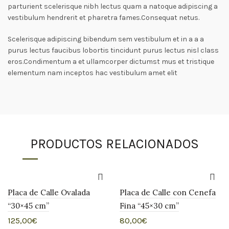
parturient scelerisque nibh lectus quam a natoque adipiscing a
vestibulum hendrerit et pharetra fames.Consequat netus.
Scelerisque adipiscing bibendum sem vestibulum et in a a a
purus lectus faucibus lobortis tincidunt purus lectus nisl class
eros.Condimentum a et ullamcorper dictumst mus et tristique
elementum nam inceptos hac vestibulum amet elit
PRODUCTOS RELACIONADOS
Placa de Calle Ovalada
Placa de Calle con Cenefa
“30×45 cm”
Fina “45×30 cm”
125,00
€
80,00
€