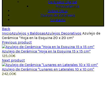
Cerámica Digital
Fotocerámica
Sobre Claur
Cursos de Cerámica
Contacto
Back
Inicio
Azulejos y Baldosas
Azulejos Decorativos
Azulejo de
Cerámica “Hoja en la Esquina 20 x 20 cm”
Previous product
Azulejo de Cerámica "Hoja en la Esquina 15 x 15 cm"
125,00
€
Next product
Azulejo de Cerámica "Lunares en Laterales 10 x 10 cm"
242,00
€