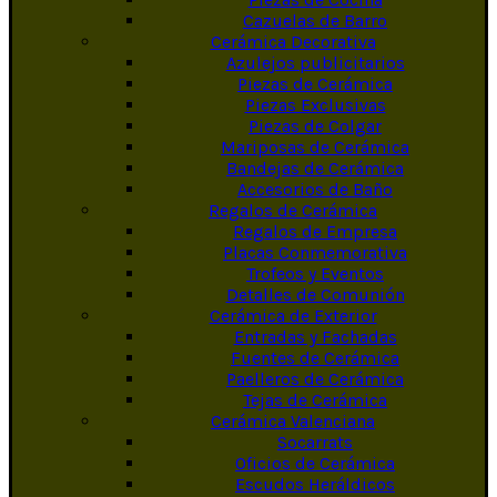
Cazuelas de Barro
Cerámica Decorativa
Azulejos publicitarios
Piezas de Cerámica
Piezas Exclusivas
Piezas de Colgar
Mariposas de Cerámica
Bandejas de Cerámica
Accesorios de Baño
Regalos de Cerámica
Regalos de Empresa
Placas Conmemorativa
Trofeos y Eventos
Detalles de Comunión
Cerámica de Exterior
Entradas y Fachadas
Fuentes de Cerámica
Paelleros de Cerámica
Tejas de Cerámica
Cerámica Valenciana
Socarrats
Oficios de Cerámica
Escudos Heráldicos