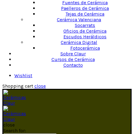
Fuentes de Cerámica
Paelleros de Cerámica
Tejas de Cerámica
Cerámica Valenciana
Socarrats
Oficios de Cerámica
Escudos Heráldicos
Cerámica Digital
Fotocerámica
Sobre Claur
Cursos de Cerámica
Contacto
Wishlist
Shopping cart
close
close
Search for: