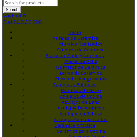
Search
Wishlist
0
Cart (
o
)
0
/
0,00
€
Inicio
Murales de Cerámica
Murales Realizados
Cuadros de Cerámica
Placas de Calle y Números
Placas de Calle
Números de Cerámica
Letras de Cerámica
Placas de Inauguración
Azulejos y Baldosas
Baldosas de Barro
Azulejos de Cocina
Azulejos de Baño
Azulejos Decorativos
Azulejos en Relieve
Azulejos Personalizados
Cerámica Artística
Cerámica para Cocina
Piezas de Cocina