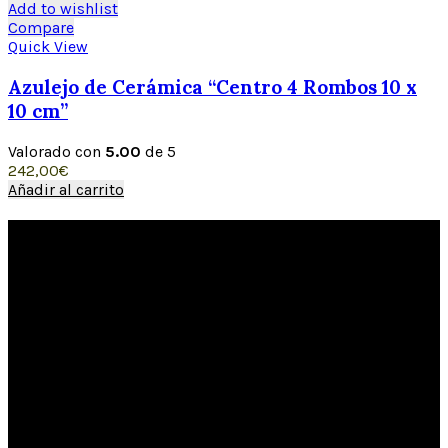
Add to wishlist
Compare
Quick View
Azulejo de Cerámica “Centro 4 Rombos 10 x
10 cm”
Valorado con
5.00
de 5
242,00
€
Añadir al carrito
XAVIER CLAUR
La Cerámica D´Alzira
Calle Colón, 49. Alcira. (46600) Valencia. España.
96 241 83 13 -
600 400 399
info@ceramicasclaur.com
CERÁMICA ARTESANAL