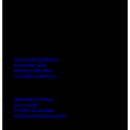
La Cerámica D´Alzira
Calle Colón, 49. Alcira. (46600) Valencia. España.
96 241 83 13 -
600 400 399
info@ceramicasclaur.com
CERÁMICA ARTESANAL
Murales de Cerámica
Placas de Calle
Baldosas de Barro
Azulejos Cerámicos
INFORMACIÓN
Noticias y Eventos
Aviso Legal
Política de Cookies
Política de Devoluciones
DE INTERÉS...