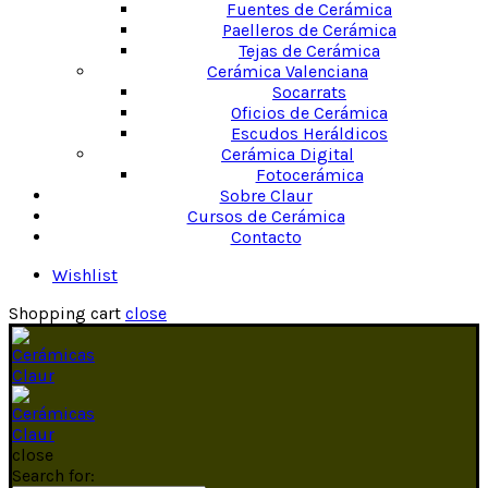
Fuentes de Cerámica
Paelleros de Cerámica
Tejas de Cerámica
Cerámica Valenciana
Socarrats
Oficios de Cerámica
Escudos Heráldicos
Cerámica Digital
Fotocerámica
Sobre Claur
Cursos de Cerámica
Contacto
Wishlist
Shopping cart
close
close
Search for: