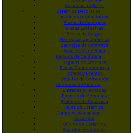
Cazuelas de Barro
Cerámica Decorativa
Azulejos publicitarios
Piezas de Cerámica
Piezas Exclusivas
Piezas de Colgar
Mariposas de Cerámica
Bandejas de Cerámica
Accesorios de Baño
Regalos de Cerámica
Regalos de Empresa
Placas Conmemorativa
Trofeos y Eventos
Detalles de Comunión
Cerámica de Exterior
Entradas y Fachadas
Fuentes de Cerámica
Paelleros de Cerámica
Tejas de Cerámica
Cerámica Valenciana
Socarrats
Oficios de Cerámica
Escudos Heráldicos