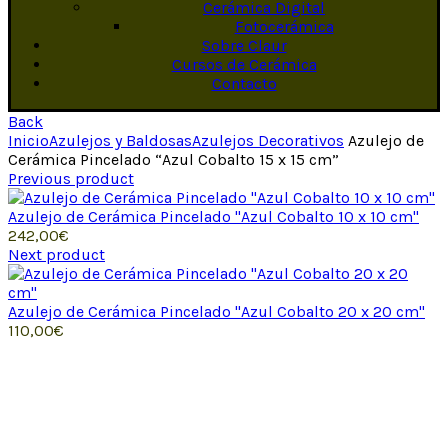
Cerámica Digital
Fotocerámica
Sobre Claur
Cursos de Cerámica
Contacto
Back
Inicio
Azulejos y Baldosas
Azulejos Decorativos
Azulejo de
Cerámica Pincelado “Azul Cobalto 15 x 15 cm”
Previous product
Azulejo de Cerámica Pincelado "Azul Cobalto 10 x 10 cm"
242,00
€
Next product
Azulejo de Cerámica Pincelado "Azul Cobalto 20 x 20 cm"
110,00
€