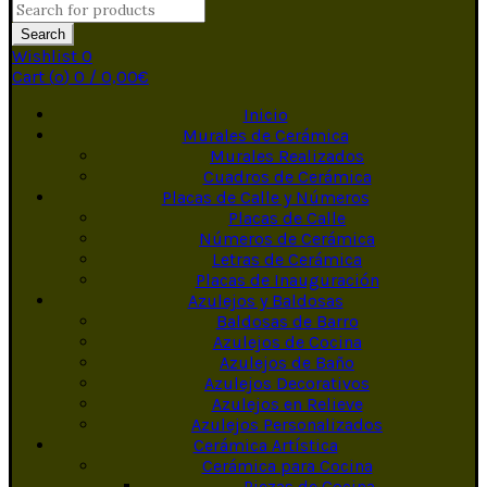
Search
Wishlist
0
Cart (
o
)
0
/
0,00
€
Inicio
Murales de Cerámica
Murales Realizados
Cuadros de Cerámica
Placas de Calle y Números
Placas de Calle
Números de Cerámica
Letras de Cerámica
Placas de Inauguración
Azulejos y Baldosas
Baldosas de Barro
Azulejos de Cocina
Azulejos de Baño
Azulejos Decorativos
Azulejos en Relieve
Azulejos Personalizados
Cerámica Artística
Cerámica para Cocina
Piezas de Cocina