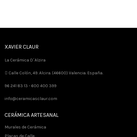
XAVIER CLAUR
La Cerámica D´Alzira
Calle Colón, 49. Alcira. (46600) Valencia. España.
96 241 83 13 -
600 400 399
info@ceramicasclaur.com
CERÁMICA ARTESANAL
Murales de Cerámica
Placas de Calle