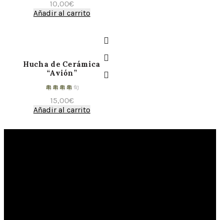
10,00
€
Añadir al carrito
Hucha de Cerámica
“Avión”
15,00
€
Añadir al carrito
XAVIER CLAUR
La Cerámica D´Alzira
Calle Colón, 49. Alcira. (46600) Valencia. España.
96 241 83 13 -
600 400 399
info@ceramicasclaur.com