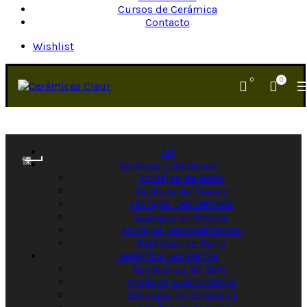
Cursos de Cerámica
Contacto
Wishlist
0
0
All
Azulejos y Baldosas
Azulejos de Baño
Azulejos de Cocina
Azulejos Decorativos
Azulejos en Relieve
Azulejos Personalizados
Baldosas de Barro
Cerámica Decorativa
Accesorios de Baño
Azulejos publicitarios
Bandejas de Cerámica