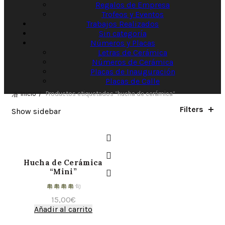
Regalos de Empresa
Trofeos y Eventos
Trabajos Realizados
Sin categoría
Números y Placas
Letras de Cerámica
Números de Cerámica
Placas de Inauguración
Placas de Calle
Inicio
Productos etiquetados “hucha de cerámica”
Filters
Show sidebar
Hucha de Cerámica
“Mini”
15,00
€
Añadir al carrito