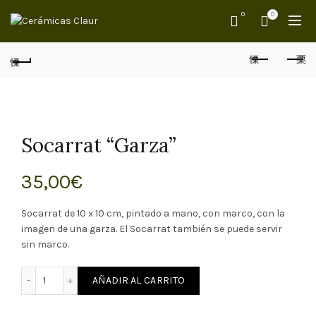
0
0
Socarrat “Garza”
35,00
€
Socarrat de 10 x 10 cm, pintado a mano, con marco, con la
imagen de una garza. El Socarrat también se puede servir
sin marco.
carrat "Garza" cantidad
AÑADIR AL CARRITO