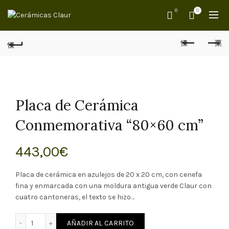
0
0
Placa de Cerámica
Conmemorativa “80×60 cm”
443,00
€
Placa de cerámica en azulejos de 20 x 20 cm, con cenefa
fina y enmarcada con una moldura antigua verde Claur con
cuatro cantoneras, el texto se hizo…
Placa de Cerámica Conmemorativa "80x60 cm" cantidad
AÑADIR AL CARRITO