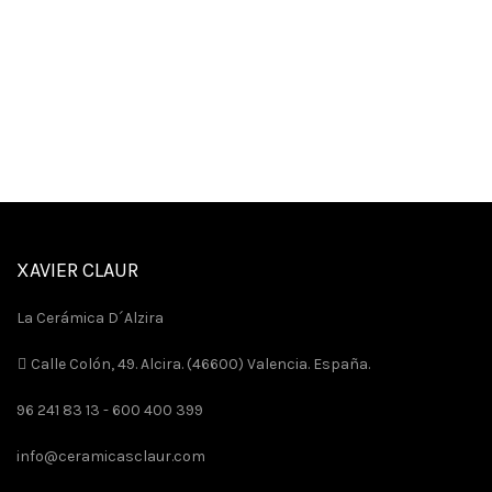
XAVIER CLAUR
La Cerámica D´Alzira
Calle Colón, 49. Alcira. (46600) Valencia. España.
96 241 83 13 -
600 400 399
info@ceramicasclaur.com