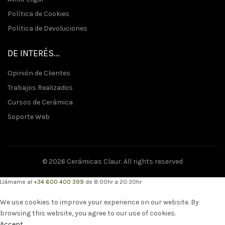
Política de Cookies
Política de Devoluciones
DE INTERÉS...
Opinión de Clientes
Trabajos Realizados
Cursos de Cerámica
Soporte Web
© 2026
Cerámicas Claur
. All rights reserved
Llámame al
+34 600 400 399
de
8:00hr a 20:30hr
We use cookies to improve your experience on our website. By
browsing this website, you agree to our use of cookies.
Accept