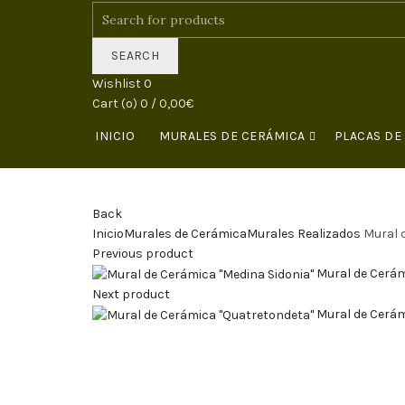
SEARCH
Wishlist
0
Cart (
o
)
0
/
0,00
€
INICIO
MURALES DE CERÁMICA
PLACAS DE
Back
Inicio
Murales de Cerámica
Murales Realizados
Mural 
Previous product
Mural de Cerám
Next product
Mural de Cerám