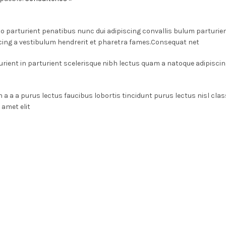
arturient penatibus nunc dui adipiscing convallis bulum parturient
cing a vestibulum hendrerit et pharetra fames.Consequat net
rient in parturient scelerisque nibh lectus quam a natoque adipiscin
n a a a purus lectus faucibus lobortis tincidunt purus lectus nisl c
amet elit