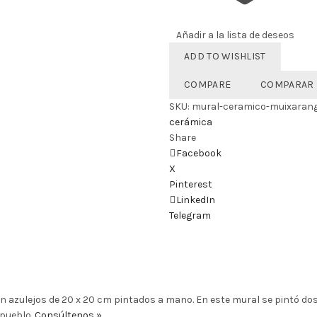
Añadir a la lista de deseos
ADD TO WISHLIST
COMPARE
COMPARAR
SKU:
mural-ceramico-muixaran
cerámica
Share
Facebook
X
Pinterest
LinkedIn
Telegram
n azulejos de 20 x 20 cm pintados a mano. En este mural se pintó do
 pueblo.
Consúltenos »