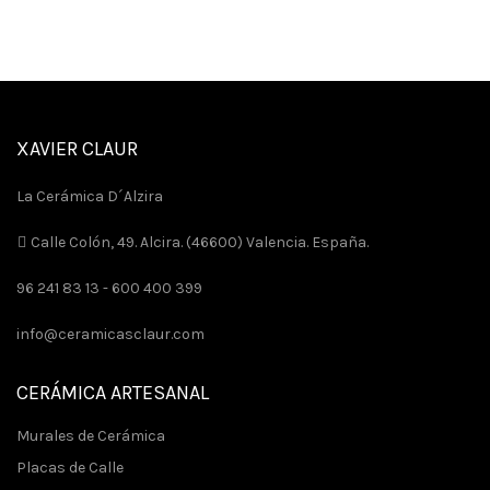
XAVIER CLAUR
La Cerámica D´Alzira
Calle Colón, 49. Alcira. (46600) Valencia. España.
96 241 83 13 -
600 400 399
info@ceramicasclaur.com
CERÁMICA ARTESANAL
Murales de Cerámica
Placas de Calle