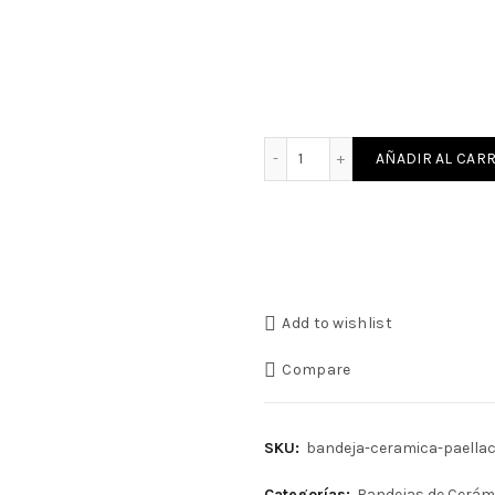
Bandeja de Cerámica Paella Cullera cantidad
AÑADIR AL CARR
Add to wishlist
Compare
SKU:
bandeja-ceramica-paellac
Categorías:
Bandejas de Cerám