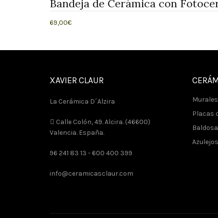
Bandeja de Cerámica con Fotoce
69,00
€
Añadir al carrito
XAVIER CLAUR
CERÁM
Murales
La Cerámica D´Alzira
Placas d
Calle Colón, 49. Alcira. (46600)
Baldosa
Valencia. España.
Azulejo
96 241 83 13 -
600 400 399
info@ceramicasclaur.com