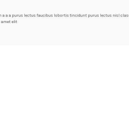
n a a a purus lectus faucibus lobortis tincidunt purus lectus nisl c
amet elit