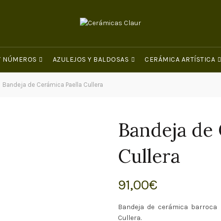
 Y NÚMEROS
AZULEJOS Y BALDOSAS
CERÁMICA ARTÍSTICA
Bandeja de Cerámica Paella Cullera
Bandeja de 
Cullera
91,00
€
Bandeja de cerámica barroca 
Cullera.