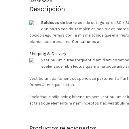
Descripción
Descripción
Baldosas de barro
cocido octogonal de 30 x 3
con barro cocido. También es posible es marcar 
cocido seguiremos con la misma tónica que el arrest
blanco con arena fina.
Consúltenos »
Shipping & Delivery
Vestibulum curae torquent diam diam commodo p
scelerisque nibh lectus quam a natoque adipis
Vestibulum parturient suspendisse parturient a.Partu
fames.Consequat netus.
Scelerisque adipiscing bibendum sem vestibulum et i
et tristique elementum nam inceptos hac vestibulum 
Productos relacionados