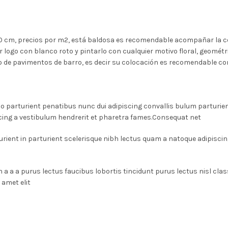
0 cm, precios por m2, está baldosa es recomendable acompañar la co
logo con blanco roto y pintarlo con cualquier motivo floral, geométri
o de pavimentos de barro, es decir su colocación es recomendable co
arturient penatibus nunc dui adipiscing convallis bulum parturient
cing a vestibulum hendrerit et pharetra fames.Consequat net
rient in parturient scelerisque nibh lectus quam a natoque adipiscin
n a a a purus lectus faucibus lobortis tincidunt purus lectus nisl c
amet elit