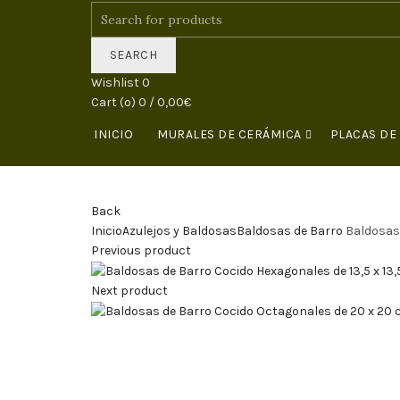
SEARCH
Wishlist
0
Cart (
o
)
0
/
0,00
€
INICIO
MURALES DE CERÁMICA
PLACAS DE
Back
Inicio
Azulejos y Baldosas
Baldosas de Barro
Baldosas 
Previous product
Next product
Click to enlarge