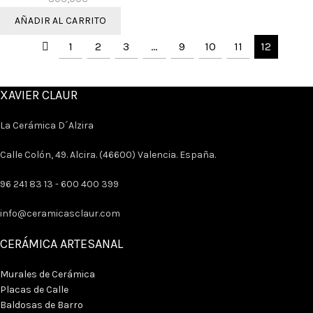
AÑADIR AL CARRITO
1
2
3
…
9
10
11
12
XAVIER CLAUR
La Cerámica D´Alzira
Calle Colón, 49. Alcira. (46600) Valencia. España.
96 241 83 13 -
600 400 399
info@ceramicasclaur.com
CERÁMICA ARTESANAL
Murales de Cerámica
Placas de Calle
Baldosas de Barro