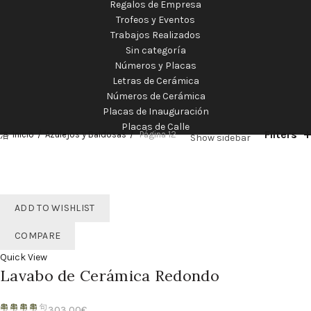
Regalos de Empresa
Trofeos y Eventos
Trabajos Realizados
Sin categoría
Números y Placas
Letras de Cerámica
Números de Cerámica
Placas de Inauguración
Placas de Calle
Filters
Inicio
Azulejos y Baldosas
Página 12
Show sidebar
ADD TO WISHLIST
COMPARE
Quick View
Lavabo de Cerámica Redondo
303,00
€