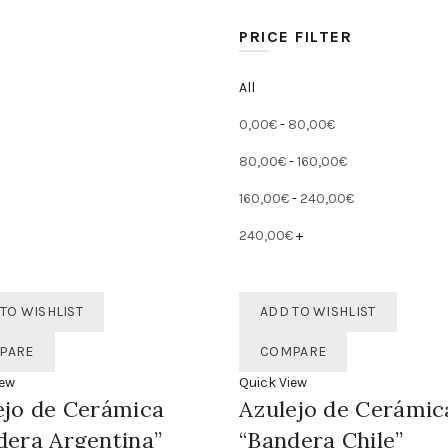
PRICE FILTER
All
0,00
€
-
80,00
€
80,00
€
-
160,00
€
160,00
€
-
240,00
€
240,00
€
+
TO WISHLIST
ADD TO WISHLIST
PARE
COMPARE
iew
Quick View
ejo de Cerámica
Azulejo de Cerámic
dera Argentina”
“Bandera Chile”