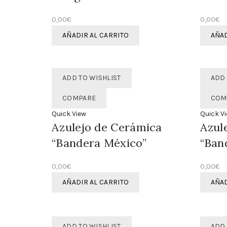
0,00
€
0,00
€
AÑADIR AL CARRITO
AÑAD
ADD TO WISHLIST
ADD 
COMPARE
COM
Quick View
Quick V
Azulejo de Cerámica
Azul
“Bandera México”
“Ban
0,00
€
0,00
€
AÑADIR AL CARRITO
AÑAD
ADD TO WISHLIST
ADD 