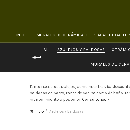
INICIO
MURALES DE CERÁMICA
PLACAS DE CALLE
ALL
AZULEJOS Y BALDOSAS
CERÁMIC
MURALES DE CERÁ
Tanto nuestros azulejos, como nuestras
baldosas de
baldosas de barro, tanto de cocina como de baño. Ta
mantenimiento a posterior.
Consúltenos »
Inicio
Azulejos y Baldosas