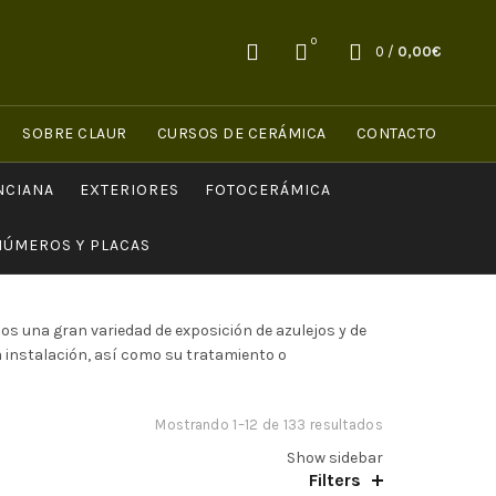
0
0
/
0,00
€
SOBRE CLAUR
CURSOS DE CERÁMICA
CONTACTO
NCIANA
EXTERIORES
FOTOCERÁMICA
NÚMEROS Y PLACAS
s una gran variedad de exposición de azulejos y de
 instalación, así como su tratamiento o
Mostrando 1–12 de 133 resultados
Ordenado
por
Show sidebar
precio:
Filters
bajo a