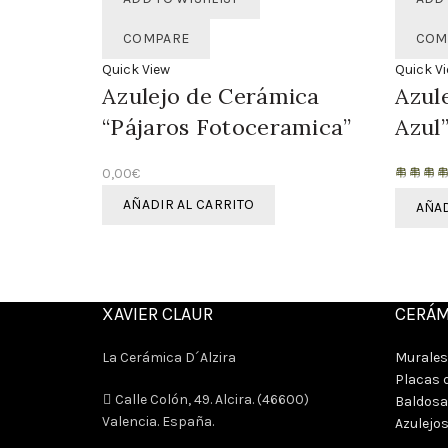
COMPARE
COM
Quick View
Quick V
Azulejo de Cerámica
Azul
“Pájaros Fotoceramica”
Azul
0,00
€
AÑADIR AL CARRITO
AÑAD
XAVIER CLAUR
CERÁM
La Cerámica D´Alzira
Murales
Placas d
Calle Colón, 49. Alcira. (46600)
Baldosa
Valencia. España.
Azulejo