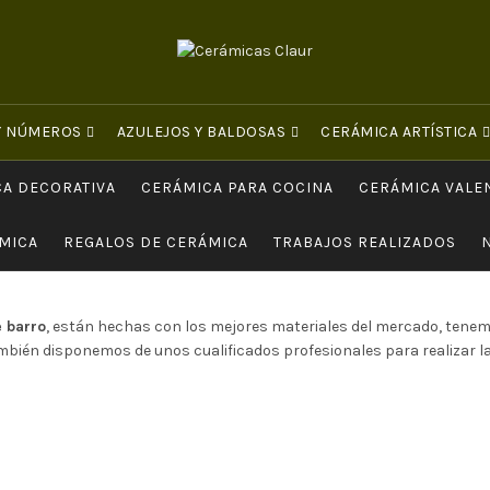
 Y NÚMEROS
AZULEJOS Y BALDOSAS
CERÁMICA ARTÍSTICA
A DECORATIVA
CERÁMICA PARA COCINA
CERÁMICA VALE
MICA
REGALOS DE CERÁMICA
TRABAJOS REALIZADOS
 barro
, están hechas con los mejores materiales del mercado, tenemo
mbién disponemos de unos cualificados profesionales para realizar la