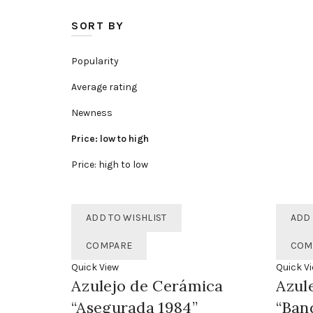
SORT BY
Popularity
Average rating
Newness
Price: low to high
Price: high to low
ADD TO WISHLIST
ADD 
COMPARE
COM
Quick View
Quick V
Azulejo de Cerámica
Azul
“Asegurada 1984”
“Ban