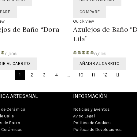
PARE
COMPARE
iew
Quick View
ejos de Baño “Dora
Azulejos de Baño “
”
Lila”
0,00
€
0,00
€
IR AL CARRITO
AÑADIR AL CARRITO
1
2
3
4
…
10
11
12
ICA ARTESANAL
INFORMACIÓN
 de Cerámica
Noticias y Eventos
e Calle
Aviso Legal
s de Barro
Política de Cookies
s Cerámicos
Política de Devoluciones