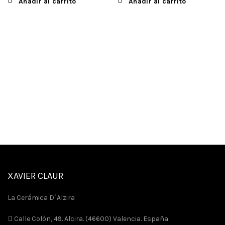
Añadir al carrito
Añadir al carrito
XAVIER CLAUR
La Cerámica D´Alzira
Calle Colón, 49. Alcira. (46600) Valencia. España.