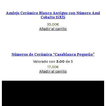
Azulejo Cerámico Blanco Antiguo con Número Azul
Cobalto 15X15
35,00
€
Añadir al carrito
Números de Cerámica “Casablanca Pequeño”
Valorado con
3.00
de 5
17,00
€
Añadir al carrito
XAVIER CLAUR
La Cerámica D´Alzira
Calle Colón, 49. Alcira. (46600) Valencia. España.