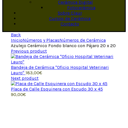
Cerámica Digital
Fotocerámica
Sobre Claur
Cursos de Cerámica
Contacto
Back
Inicio
Números y Placas
Números de Cerámica
Azulejo Cerámico Fondo blanco con Pájaro 20 x 20
Previous product
Bandeja de Cerámica "Oficio Hospital Veterinari
Lauro"
183,00
€
Next product
Placa de Calle Esquinera con Escudo 30 x 45
90,00
€