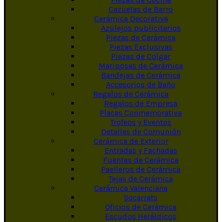
Cazuelas de Barro
Cerámica Decorativa
Azulejos publicitarios
Piezas de Cerámica
Piezas Exclusivas
Piezas de Colgar
Mariposas de Cerámica
Bandejas de Cerámica
Accesorios de Baño
Regalos de Cerámica
Regalos de Empresa
Placas Conmemorativa
Trofeos y Eventos
Detalles de Comunión
Cerámica de Exterior
Entradas y Fachadas
Fuentes de Cerámica
Paelleros de Cerámica
Tejas de Cerámica
Cerámica Valenciana
Socarrats
Oficios de Cerámica
Escudos Heráldicos