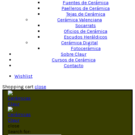
Fuentes de Cerámica
Paelleros de Cerámica
Tejas de Cerámica
Cerámica Valenciana
Socarrats
Oficios de Cerámica
Escudos Heráldicos
Cerámica Digital
Fotocerámica
Sobre Claur
Cursos de Cerámica
Contacto
Wishlist
Shopping cart
close
close
Search for: