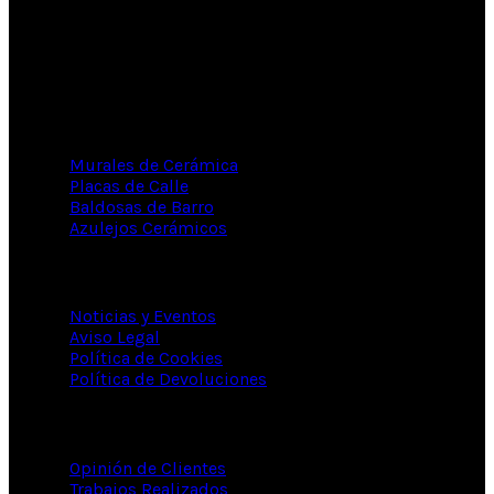
96 241 83 13 -
600 400 399
info@ceramicasclaur.com
CERÁMICA ARTESANAL
Murales de Cerámica
Placas de Calle
Baldosas de Barro
Azulejos Cerámicos
INFORMACIÓN
Noticias y Eventos
Aviso Legal
Política de Cookies
Política de Devoluciones
DE INTERÉS...
Opinión de Clientes
Trabajos Realizados