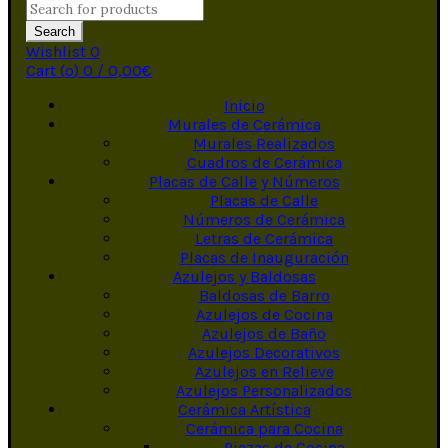
Search
Wishlist
0
Cart (
o
)
0
/
0,00
€
Inicio
Murales de Cerámica
Murales Realizados
Cuadros de Cerámica
Placas de Calle y Números
Placas de Calle
Números de Cerámica
Letras de Cerámica
Placas de Inauguración
Azulejos y Baldosas
Baldosas de Barro
Azulejos de Cocina
Azulejos de Baño
Azulejos Decorativos
Azulejos en Relieve
Azulejos Personalizados
Cerámica Artística
Cerámica para Cocina
Piezas de Cocina