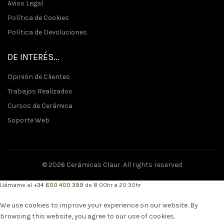
Aviso Legal
Política de Cookies
Política de Devoluciones
DE INTERÉS...
Opinión de Clientes
Trabajos Realizados
Cursos de Cerámica
Soporte Web
© 2026
Cerámicas Claur
. All rights reserved
Llámame al
+34 600 400 399
de
8:00hr a 20:30hr
We use cookies to improve your experience on our website. By
browsing this website, you agree to our use of cookies.