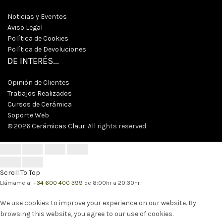
Noticias y Eventos
Aviso Legal
Política de Cookies
Política de Devoluciones
DE INTERÉS...
Opinión de Clientes
Trabajos Realizados
Cursos de Cerámica
Soporte Web
© 2026
Cerámicas Claur
. All rights reserved
Scroll To Top
Llámame al
+34 600 400 399
de
8:00hr a 20:30hr
We use cookies to improve your experience on our website. By
browsing this website, you agree to our use of cookies.