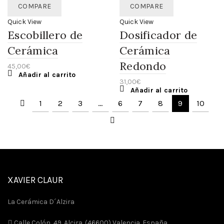
COMPARE
COMPARE
Quick View
Quick View
Escobillero de
Dosificador de
Cerámica
Cerámica
Redondo
45,00
€
Añadir al carrito
31,00
€
Añadir al carrito
1
2
3
…
6
7
8
9
10
XAVIER CLAUR
La Cerámica D´Alzira
Calle Colón, 49. Alcira. (46600) Valencia. España.