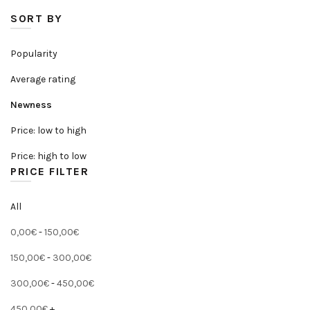
SORT BY
Popularity
Average rating
Newness
Price: low to high
Price: high to low
PRICE FILTER
All
0,00
€
-
150,00
€
150,00
€
-
300,00
€
300,00
€
-
450,00
€
450,00
€
+